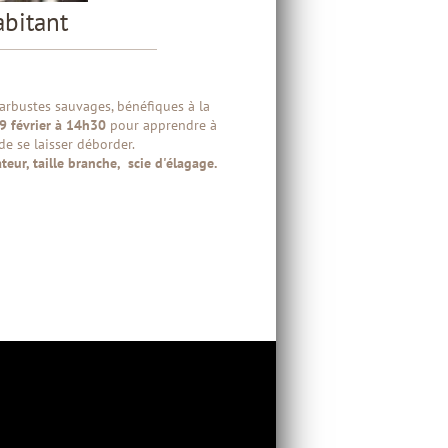
abitant
 arbustes sauvages, bénéfiques à la
9 février à 14h30
pour apprendre à
de se laisser déborder.
eur, taille branche, scie d'élagage.