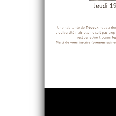
Jeudi 19
Une habitante de
Trévoux
nous a dema
biodiversité mais elle ne sait pas tro
recéper et/ou trogner le
Merci de vous inscrire (prenonsracine@