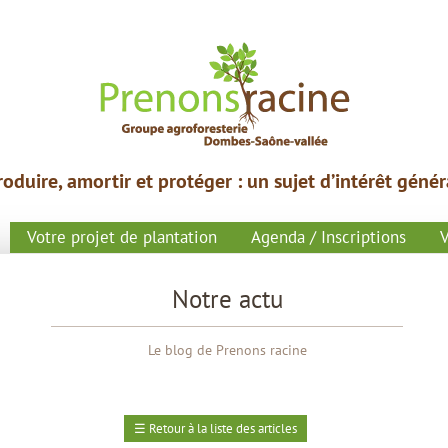
roduire,
amortir et protéger : un
sujet
d’intérêt génér
Votre projet de plantation
Agenda / Inscriptions
V
Notre actu
Le blog de Prenons racine
☰
Retour à la liste des articles