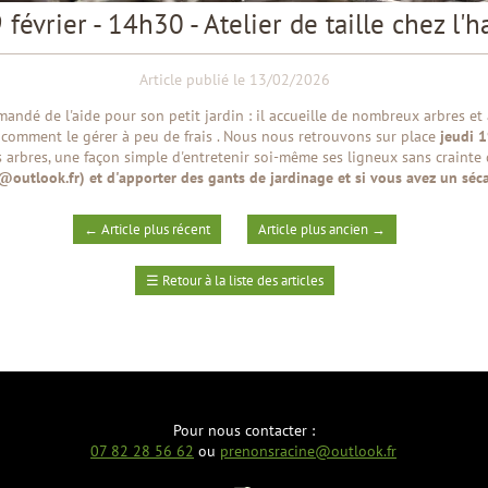
 février - 14h30 - Atelier de taille chez l'h
Article publié le 13/02/2026
ndé de l'aide pour son petit jardin : il accueille de nombreux arbres et
p comment le gérer à peu de frais . Nous nous retrouvons sur place
jeudi 1
s arbres, une façon simple d'entretenir soi-même ses ligneux sans crainte 
outlook.fr) et d'apporter des gants de jardinage et si vous avez un sécat
←
Article plus récent
Article plus ancien
→
☰
Retour à la liste des articles
Pour nous contacter :
07 82 28 56 62
ou
prenonsracine@outlook.fr