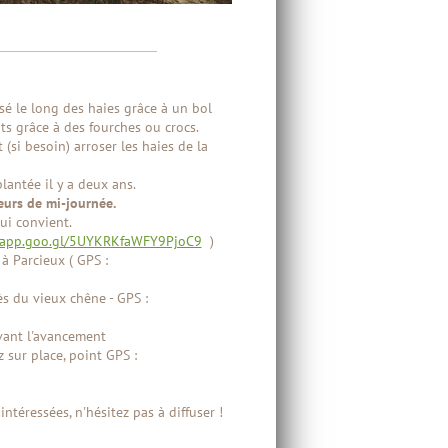
sé le long des haies grâce à un bol
nts grâce à des fourches ou crocs.
(si besoin) arroser les haies de la
antée il y a deux ans.
leurs de mi-journée.
ui convient.
s.app.goo.gl/5UYKRKfaWFY9PjoC9
)
à Parcieux ( GPS :
s du vieux chêne - GPS :
ivant l'avancement
 sur place, point GPS :
téressées, n'hésitez pas à diffuser !