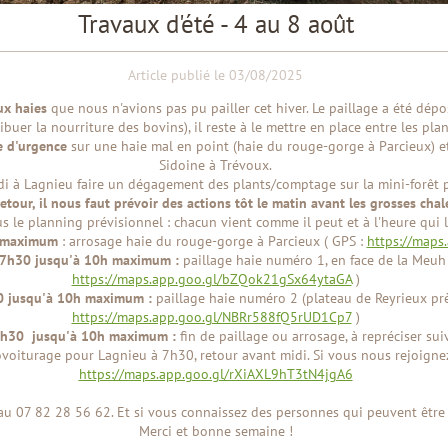
Travaux d'été - 4 au 8 août
Article publié le 03/08/2025
ux haies
que nous n'avions pas pu pailler cet hiver. Le paillage a été dépo
buer la nourriture des bovins), il reste à le mettre en place entre les pla
e d'urgence
sur une haie mal en point (haie du rouge-gorge à Parcieux) et 
Sidoine à Trévoux.
di à Lagnieu faire un dégagement des plants/comptage sur la mini-forêt pl
etour, il nous faut prévoir des actions tôt le matin avant les grosses cha
us le planning prévisionnel : chacun vient comme il peut et à l'heure qui l
h maximum
: arrosage haie du rouge-gorge à Parcieux ( GPS :
https://map
e 7h30 jusqu'à 10h maximum :
paillage haie numéro 1, en face de la Meuh 
https://maps.app.goo.gl/bZQok21gSx64ytaGA
)
30 jusqu'à 10h maximum :
paillage haie numéro 2 (plateau de Reyrieux prè
https://maps.app.goo.gl/NBRr588fQ5rUD1Cp7
)
e 7h30 jusqu'à 10h maximum :
fin de paillage ou arrosage, à repréciser su
voiturage pour Lagnieu à 7h30, retour avant midi. Si vous nous rejoignez
https://maps.app.goo.gl/rXiAXL9hT3tN4jgA6
au 07 82 28 56 62. Et si vous connaissez des personnes qui peuvent être in
Merci et bonne semaine !