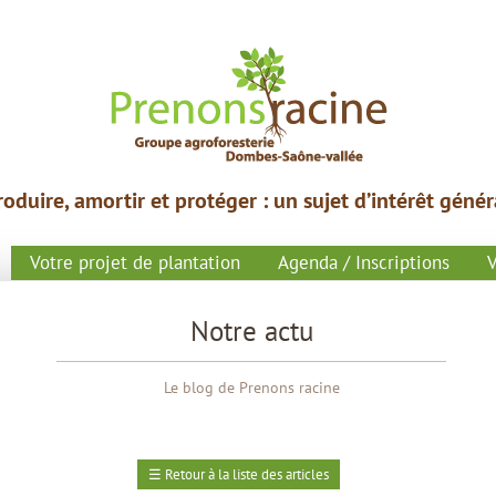
roduire,
amortir et protéger : un
sujet
d’intérêt génér
Votre projet de plantation
Agenda / Inscriptions
V
Notre actu
Le blog de Prenons racine
☰
Retour à la liste des articles