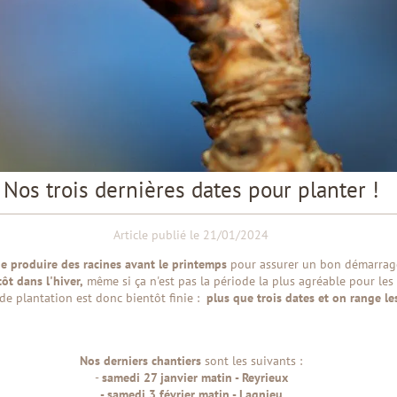
Nos trois dernières dates pour planter !
Article publié le 21/01/2024
de produire des racines avant le printemps
pour assurer un bon démarrage
tôt dans l'hiver,
même si ça n'est pas la période la plus agréable pour les a
de plantation est donc bientôt finie :
plus que trois dates et on range l
Nos derniers chantiers
sont les suivants :
-
samedi 27 janvier matin - Reyrieux
- samedi 3 février matin - Lagnieu