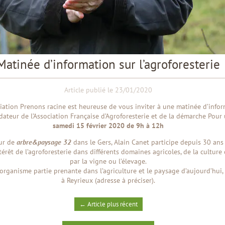
Matinée d’information sur l’agroforesterie
Article publié le 23/01/2020
ciation Prenons racine est heureuse de vous inviter à une matinée d’infor
ateur de l’Association Française d’Agroforesterie et de la démarche Pour 
samedi 15 février 2020 de 9h à 12h
eur de
arbre&paysage 32
dans le Gers, Alain Canet participe depuis 30 ans 
intérêt de l’agroforesterie dans différents domaines agricoles, de la cultur
par la vigne ou l’élevage.
 organisme partie prenante dans l’agriculture et le paysage d’aujourd’hui,
à Reyrieux (adresse à préciser).
←
Article plus récent