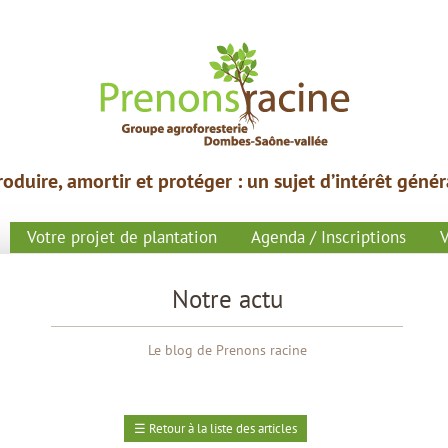
roduire,
amortir et protéger : un
sujet
d’intérêt génér
Votre projet de plantation
Agenda / Inscriptions
V
Notre actu
Le blog de Prenons racine
☰
Retour à la liste des articles